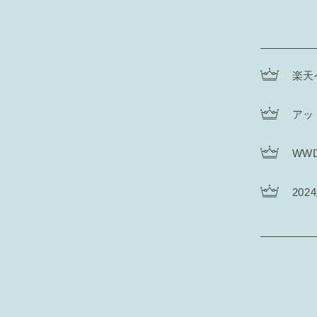
楽天
ア
WW
20