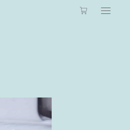
ONLINE STORE
top
haircare series
skincare series