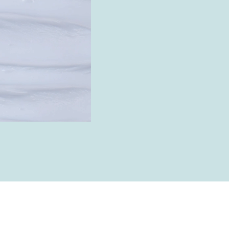
products
shopping guide
news
company
privacy policy