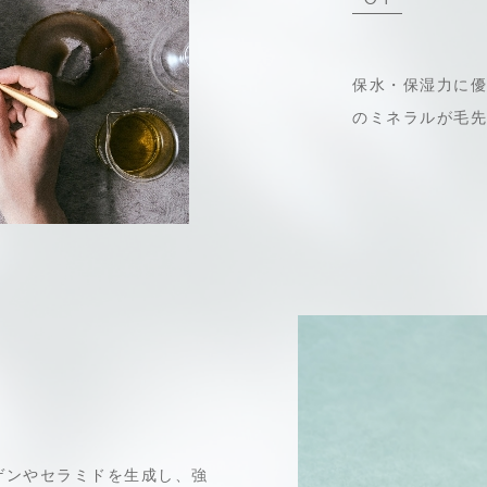
保水・保湿力に優
のミネラルが毛先
ゲンやセラミドを生成し、強