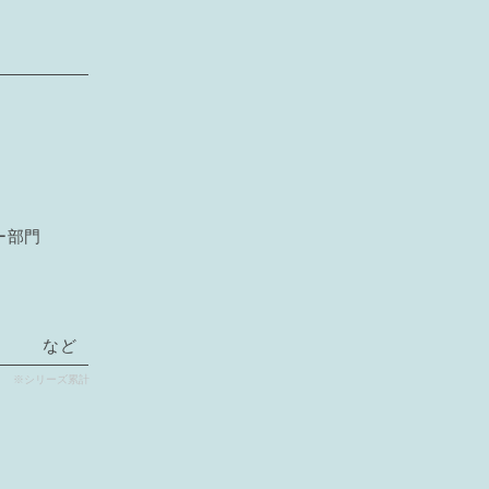
ー部門
など
※シリーズ累計