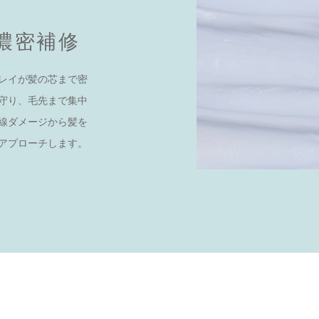
濃密補修
レイが髪の芯まで密
守り、毛先まで集中
線ダメージから髪を
アプローチします。